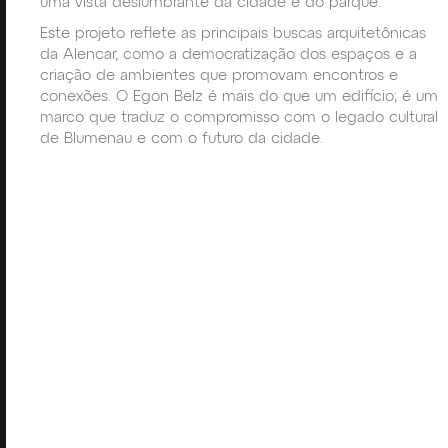
uma vista deslumbrante da cidade e do parque.
Este projeto reflete as principais buscas arquitetônicas
da Alencar, como a democratização dos espaços e a
criação de ambientes que promovam encontros e
conexões. O Egon Belz é mais do que um edifício; é um
marco que traduz o compromisso com o legado cultural
de Blumenau e com o futuro da cidade.