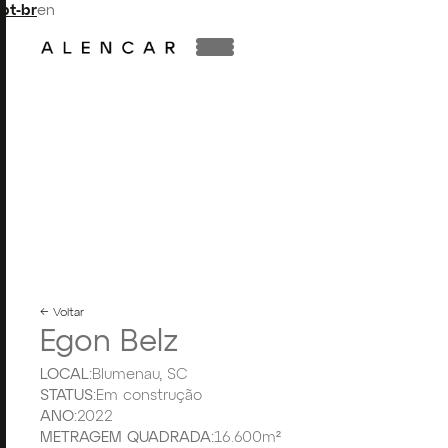
pt-br
en
← Voltar
Egon Belz
LOCAL:
Blumenau, SC
STATUS:
Em construção
ANO:
2022
METRAGEM QUADRADA:
16.600m²